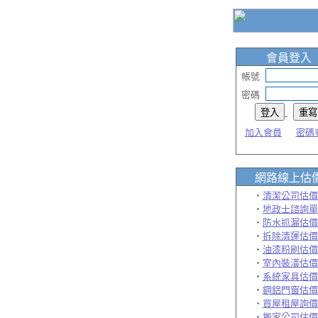
會員登入
帳號
密碼
加入會員
密碼
網路線上估
‧
清潔公司估價
‧
地政士諮詢單
‧
防水抓漏估價
‧
拆除清運估價
‧
油漆粉刷估價
‧
室內裝潢估價
‧
系統家具估價
‧
鋼鋁門窗估價
‧
買屋租屋詢價
‧
搬家公司估價