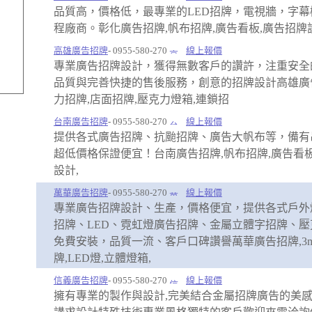
品質高，價格低，最專業的LED招牌，電視牆，字幕
程廠商。彰化廣告招牌,帆布招牌,廣告看板,廣告招牌
高雄廣告招牌
- 0955-580-270
線上報價
專業廣告招牌設計，獲得無數客戶的讚許，注重安全
品質與完善快捷的售後服務，創意的招牌設計高雄廣
力招牌,店面招牌,壓克力燈箱,連鎖招
台南廣告招牌
- 0955-580-270
線上報價
提供各式廣告招牌、抗颱招牌、廣告大帆布等，備有
超低價格保證便宜！台南廣告招牌,帆布招牌,廣告看板
設計,
萬華廣告招牌
- 0955-580-270
線上報價
專業廣告招牌設計、生產，價格便宜，提供各式戶外
招牌、LED、霓虹燈廣告招牌、金屬立體字招牌、壓
免費安裝，品質一流、客戶口碑讚譽萬華廣告招牌,3
牌,LED燈,立體燈箱,
信義廣告招牌
- 0955-580-270
線上報價
擁有專業的製作與設計,完美結合金屬招牌廣告的美感