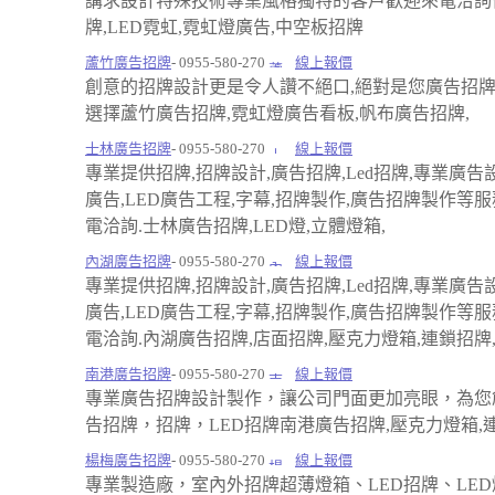
講求設計特殊技術專業風格獨特的客戶歡迎來電洽詢
牌,LED霓虹,霓虹燈廣告,中空板招牌
蘆竹廣告招牌
- 0955-580-270
線上報價
創意的招牌設計更是令人讚不絕口,絕對是您廣告招
選擇蘆竹廣告招牌,霓虹燈廣告看板,帆布廣告招牌,
士林廣告招牌
- 0955-580-270
線上報價
專業提供招牌,招牌設計,廣告招牌,Led招牌,專業廣告
廣告,LED廣告工程,字幕,招牌製作,廣告招牌製作等
電洽詢.士林廣告招牌,LED燈,立體燈箱,
內湖廣告招牌
- 0955-580-270
線上報價
專業提供招牌,招牌設計,廣告招牌,Led招牌,專業廣告
廣告,LED廣告工程,字幕,招牌製作,廣告招牌製作等
電洽詢.內湖廣告招牌,店面招牌,壓克力燈箱,連鎖招牌
南港廣告招牌
- 0955-580-270
線上報價
專業廣告招牌設計製作，讓公司門面更加亮眼，為您
告招牌，招牌，LED招牌南港廣告招牌,壓克力燈箱,連
楊梅廣告招牌
- 0955-580-270
線上報價
專業製造廠，室內外招牌超薄燈箱、LED招牌、LE