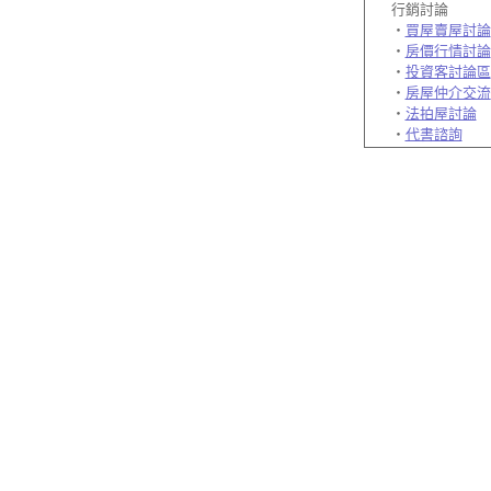
行銷討論
‧
買屋賣屋討論
‧
房價行情討論
‧
投資客討論區
‧
房屋仲介交流
‧
法拍屋討論
‧
代書諮詢