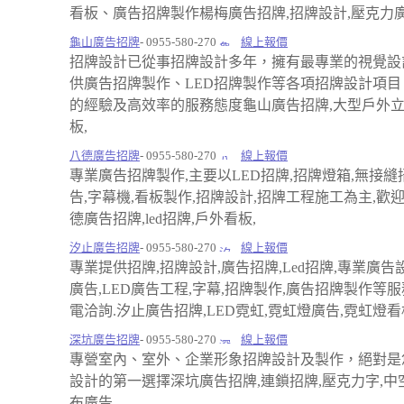
看板、廣告招牌製作楊梅廣告招牌,招牌設計,壓克力廣
龜山廣告招牌
- 0955-580-270
線上報價
招牌設計已從事招牌設計多年，擁有最專業的視覺設
供廣告招牌製作、LED招牌製作等各項招牌設計項目
的經驗及高效率的服務態度龜山廣告招牌,大型戶外立
板,
八德廣告招牌
- 0955-580-270
線上報價
專業廣告招牌製作,主要以LED招牌,招牌燈箱,無接縫
告,字幕機,看板製作,招牌設計,招牌工程施工為主,歡
德廣告招牌,led招牌,戶外看板,
汐止廣告招牌
- 0955-580-270
線上報價
專業提供招牌,招牌設計,廣告招牌,Led招牌,專業廣告
廣告,LED廣告工程,字幕,招牌製作,廣告招牌製作等
電洽詢.汐止廣告招牌,LED霓虹,霓虹燈廣告,霓虹燈看
深坑廣告招牌
- 0955-580-270
線上報價
專營室內、室外、企業形象招牌設計及製作，絕對是
設計的第一選擇深坑廣告招牌,連鎖招牌,壓克力字,中
布廣告