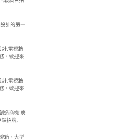
信義廣告招
牌設計的第一
設計,電視牆
服務，歡迎來
設計,電視牆
服務，歡迎來
,
創造商機!廣
鎖招牌,
D燈箱、大型