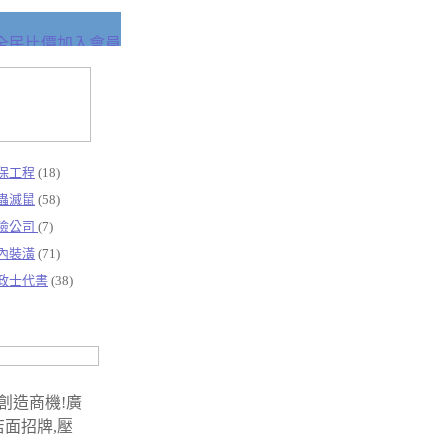
保工程
(18)
蟲滅鼠
(58)
險公司
(7)
內裝潢
(71)
政士代書
(38)
創造商機!廣
店面招牌,壓