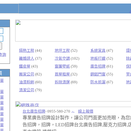
隔熱工程
(44)
地坪工程
(52)
系統家具
(47)
環
查詢
離婚證人
(37)
冷氣空調
(102)
地板打蠟
(52)
除
鐵皮屋
(43)
窗簾壁紙
(59)
廣告招牌
(61)
保
價
搬家公司
(82)
買屋租屋
(32)
鋼鋁門窗
(55)
室
單
油漆粉刷
(60)
拆除清運
(69)
防水抓漏
(67)
地
清潔公司
(79)
單
單
單
單
台北廣告招牌
- 0955-580-270
線上報價
單
專業廣告招牌設計製作，讓公司門面更加亮眼，為您
單
告招牌，招牌，LED招牌台北廣告招牌,壓克力招牌,
單
單