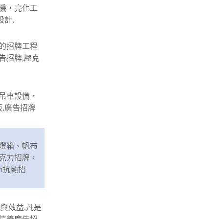
機，亮化工
設計,
的招牌工程
告招牌,壓克
吊車設備，
,廣告招牌
燈箱、帆布
克力招牌，
m抗颱招
與效益,凡是