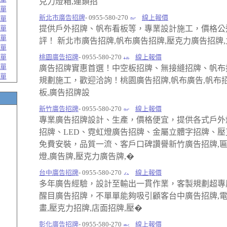
克力燈箱,連鎖招
單
新北市廣告招牌
- 0955-580-270
線上報價
單
單
提供戶外招牌、帆布看板等，專業設計施工，價格公
單
評！ 新北市廣告招牌,帆布廣告招牌,壓克力廣告招牌
單
單
桃園廣告招牌
- 0955-580-270
線上報價
單
廣告招牌實惠首選！中空板招牌、無接縫招牌、帆布
單
規劃施工，歡迎洽詢！桃園廣告招牌,帆布廣告,帆布招
板,廣告招牌設
新竹廣告招牌
- 0955-580-270
線上報價
專業廣告招牌設計、生產，價格便宜，提供各式戶外
招牌、LED、霓虹燈廣告招牌、金屬立體字招牌、壓
免費安裝，品質一流、客戶口碑讚譽新竹廣告招牌,匾
燈,廣告牌,壓克力廣告牌,�
台中廣告招牌
- 0955-580-270
線上報價
多年廣告經驗，設計至輸出一貫作業，客製規劃超專
醒目廣告招牌，不單單能夠吸引顧客台中廣告招牌,電
畫,壓克力招牌,店面招牌,壓�
彰化廣告招牌
- 0955-580-270
線上報價