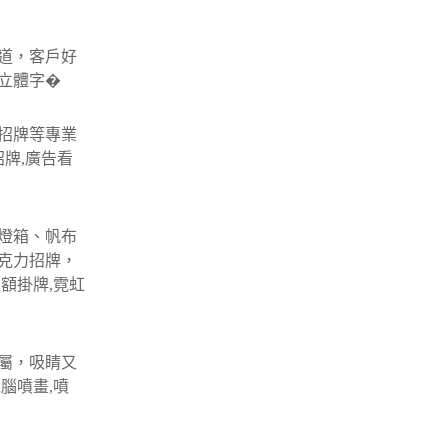
道，客戶好
,立體字�
招牌等專業
牌,廣告看
燈箱、帆布
克力招牌，
額掛牌,霓虹
屬，吸睛又
腦噴畫,噴