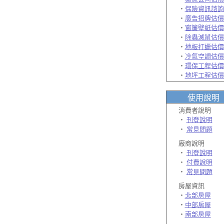
‧
保險資訊諮詢
‧
廣告招牌估價
‧
窗簾壁紙估價
‧
除蟲滅鼠估價
‧
地板打蠟估價
‧
冷氣空調估價
‧
環保工程估價
‧
地坪工程估價
使用說明
消費者說明
‧
刊登說明
‧
常見問題
廠商
說明
‧
刊登說明
‧
付費說明
‧
常見問題
房屋資訊
‧
北部房屋
‧
中部房屋
‧
南部房屋