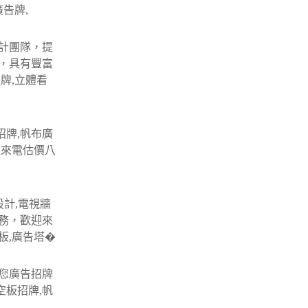
告牌,
計團隊，提
，具有豐富
牌,立體看
招牌,帆布廣
迎來電估價八
設計,電視牆
服務，歡迎來
板,廣告塔�
您廣告招牌
空板招牌,帆