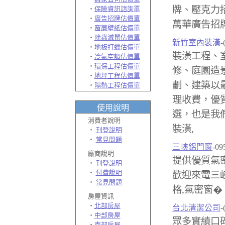
牌、壓克力
‧
保險資訊諮詢單
‧
廣告招牌估價單
萬華廣告招牌
‧
窗簾壁紙估價單
‧
除蟲滅鼠估價單
新竹室內裝潢
-
‧
地板打蠟估價單
裝潢工程、
‧
冷氣空調估價單
‧
環保工程估價單
修、庭園造
‧
地坪工程估價單
劃、建築以
‧
隔熱工程估價單
理收費，優
使用說明
選，也是我
消費者說明
裝潢,
‧
刊登說明
‧
常見問題
三峽鋁門窗
-09
廠商說明
提供優質氣密
‧
刊登說明
‧
付費說明
歡迎來電三峽
‧
常見問題
格,氣密窗�
房屋資訊
‧
北部房屋
台北清潔公司
-
‧
中部房屋
眾多實績口
‧
南部房屋