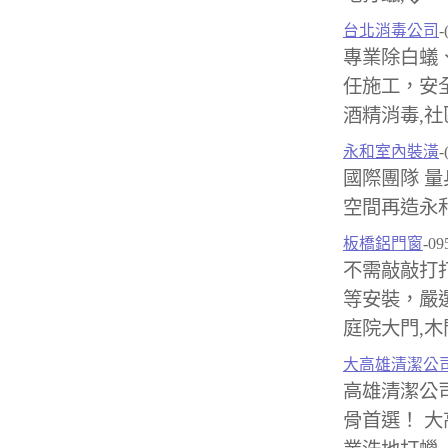
台北消毒公司
-
專業除白蟻
任施工，安全
酒精消毒,社
永和室內裝潢
-
國際團隊 量
空間再造永
板橋鋁門窗
-09
不需敲敲打
等安裝，嚴選
庭院大門,木
大高雄清潔公
高雄清潔公
骨首選！ 大