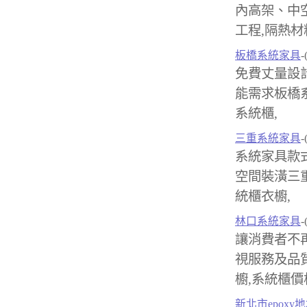
內高架、中
工程,隔熱材
板橋系統家具
-
免費丈量設
能需求板橋系
系統櫃,
三重系統家具
-
系統家具款
空間裝潢三重
統櫃衣櫥,
林口系統家具
-
讓消費者不
視服務及品
櫥,系統櫃價
新北市epoxy