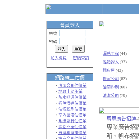
會員登入
帳號
密碼
隔熱工程
(44)
加入會員
密碼查詢
離婚證人
(37)
鐵皮屋
(43)
網路線上
估價
搬家公司
(82)
‧
清潔公司估價單
油漆粉刷
(60)
‧
地政士諮詢單
清潔公司
(79)
‧
防水抓漏估價單
‧
拆除清運估價單
‧
油漆粉刷估價單
‧
室內裝潢估價單
萬華廣告招牌
-
‧
系統家具估價單
專業廣告招
‧
鋼鋁門窗估價單
‧
買屋租屋詢價單
箱、帆布招
‧
搬家公司估價單