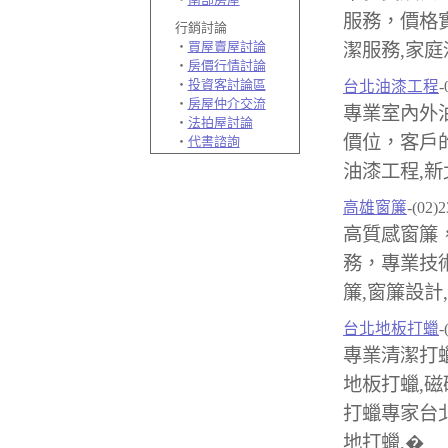
服務，價格
行銷討論
‧
買屋賣屋討論
潔服務,家庭
‧
房價行情討論
‧
投資客討論區
台北油漆工程
-
‧
房屋仲介交流
專業室內外
‧
法拍屋討論
價位，客戶
‧
代書諮詢
油漆工程,新
高雄窗簾
-(02)
高質感窗簾
務，專業技
簾,窗簾設計
台北地板打蠟
-
專業清潔打蠟
地板打蠟,磁
打蠟專家台北
地打蠟,�