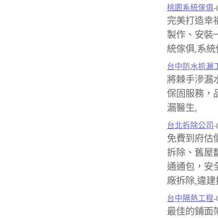
桃園系統傢俱
-
完美打造幸
製作、安裝
統傢俱,系統
台中防水抓漏
將棘手滲漏
保固服務，品
漏醫生,
台北拆除公司
-
免費到府估
拆除、舊屋
通通包，安
廠拆除,違建
台中隔熱工程
-
最佳的鋪面