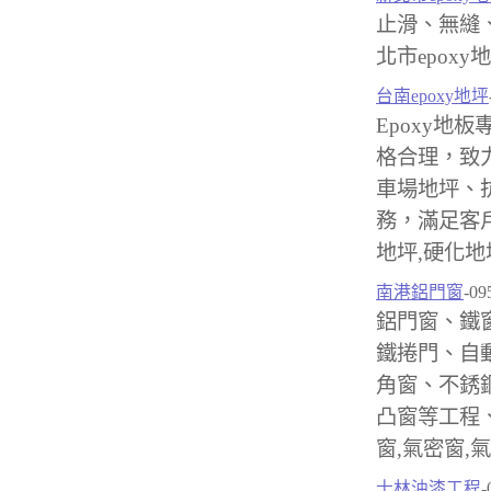
止滑、無縫
北市epoxy地
台南epoxy地坪
Epoxy地板
格合理，致
車場地坪、
務，滿足客戶台
地坪,硬化地
南港鋁門窗
-09
鋁門窗、鐵
鐵捲門、自
角窗、不銹
凸窗等工程
窗,氣密窗,
士林油漆工程
-