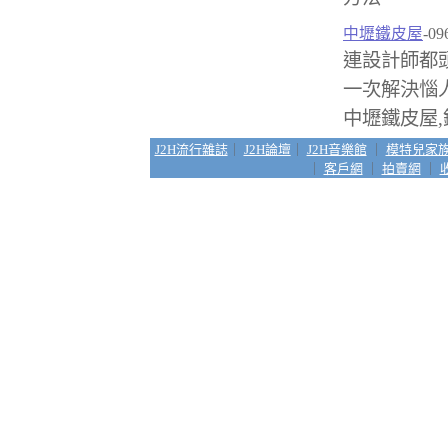
中壢鐵皮屋
-09
連設計師都
一次解決惱
中壢鐵皮屋,
J2H流行雜誌
｜
J2H論壇
｜
J2H音樂館
｜
模特兒家
｜
客戶網
｜
拍賣網
｜