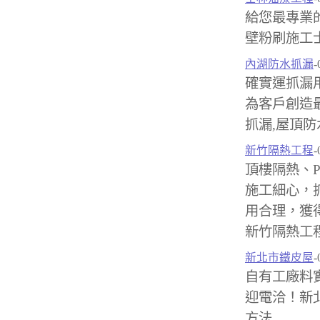
給您最專業
壁粉刷施工
內湖防水抓漏
-
確實運抓漏
為客戶創造
抓漏,屋頂防
新竹隔熱工程
-
頂樓隔熱、
施工細心，
用合理，獲
新竹隔熱工程
新北市鐵皮屋
-
自有工廠料
迎電洽！新北
方法