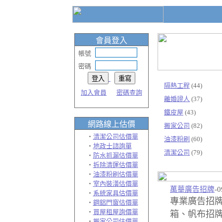
會員登入
帳號
密碼
隔熱工程
(44)
加入會員
密碼查詢
離婚證人
(37)
鐵皮屋
(43)
網路線上
估價
搬家公司
(82)
‧
清潔公司估價單
油漆粉刷
(60)
‧
地政士諮詢單
清潔公司
(79)
‧
防水抓漏估價單
‧
拆除清運估價單
‧
油漆粉刷估價單
‧
室內裝潢估價單
萬華廣告招牌
-0
‧
系統家具估價單
專業廣告招
‧
鋼鋁門窗估價單
‧
買屋租屋詢價單
箱、帆布招牌
‧
搬家公司估價單