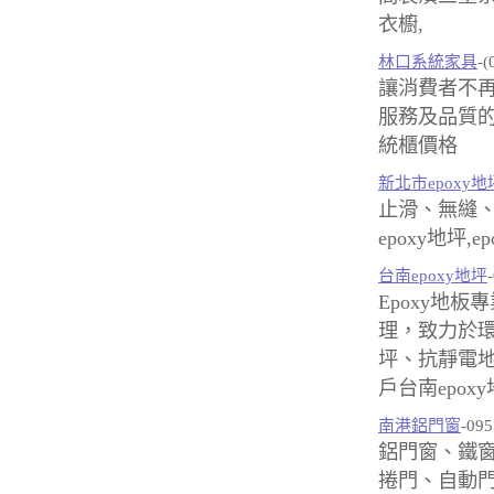
衣櫥,
林口系統家具
-(
讓消費者不
服務及品質的
統櫃價格
新北市epoxy地
止滑、無縫、
epoxy地坪,
台南epoxy地坪
Epoxy地板
理，致力於
坪、抗靜電
戶台南epox
南港鋁門窗
-09
鋁門窗、鐵
捲門、自動