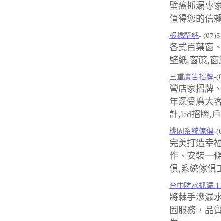
壁癌抓漏專
值得您的信賴
板橋壁紙
- (07)
各式百葉窗
壁紙,窗簾,
三重廣告招牌
-(
營店家招牌、
年深受廣大客
計,led招牌
桃園系統傢俱
-(
完美打造幸
作、安裝一條
俱,系統傢俱
台中防水抓漏工
將棘手滲漏
固服務，品質