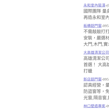
永和室內裝潢
-(
國際團隊 量
再造永和室內
板橋鋁門窗
-095
不需敲敲打
安裝，嚴選材
大門,木門,
大高雄清潔公司
高雄清潔公
首選！ 大高
打蠟
新店鋁門窗
-095
認真經營，
防盜窗等，免
光窗,隔音窗,
林口壁癌專家
-0