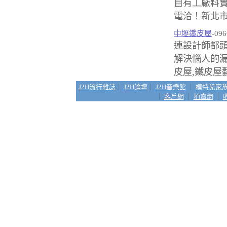
自有工廠料
電洽！新北市
中壢鐵皮屋
-096
連設計師都頭
解決惱人的
皮屋,鐵皮屋翻
J2H流行雜誌
｜
J2H論壇
｜
J2H音樂館
｜
模特兒家
｜
客戶網
｜
拍賣網
｜