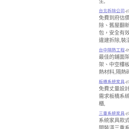
生,
台北拆除公司
-(
免費到府估
除、舊屋翻
包，安全有效
違建拆除,裝
台中隔熱工程
-0
最佳的鋪面架
架、中空樓板
熱材料,隔熱
板橋系統家具
-(
免費丈量設
需求板橋系統
櫃,
三重系統家具
-(
系統家具款
間裝潢三重系