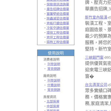
牌、壓克力
‧
保險資訊諮詢單
華廣告招牌,3
‧
廣告招牌估價單
‧
窗簾壁紙估價單
新竹室內裝潢
-(
‧
除蟲滅鼠估價單
裝潢工程、室
‧
地板打蠟估價單
‧
冷氣空調估價單
庭園造景、景
‧
環保工程估價單
最少的預算
‧
地坪工程估價單
‧
隔熱工程估價單
服務，將您
堅持。新竹室
使用說明
三峽鋁門窗
-09
消費者說明
提供優質氣密
‧
刊登說明
‧
常見問題
迎來電三峽鋁
廠商說明
窗�
‧
刊登說明
台北清潔公司
-(
‧
付費說明
‧
常見問題
眾多實績口
務，價格實惠
房屋資訊
‧
北部房屋
務,家庭清潔
‧
中部房屋
‧
南部房屋