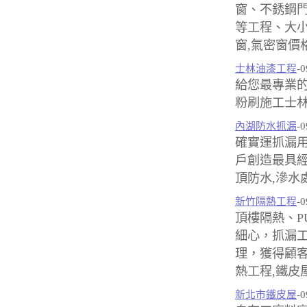
窗、不銹鋼
等工程、大小
窗,氣密窗價
士林油漆工程
-0
給您最專業的
粉刷施工士林
內湖防水抓漏
-0
確實運抓漏用
戶創造最具經
頂防水,滲水
新竹隔熱工程
-0
頂樓隔熱、P
細心，抓漏
理，獲得顧客
熱工程,鐵皮
新北市鐵皮屋
-0