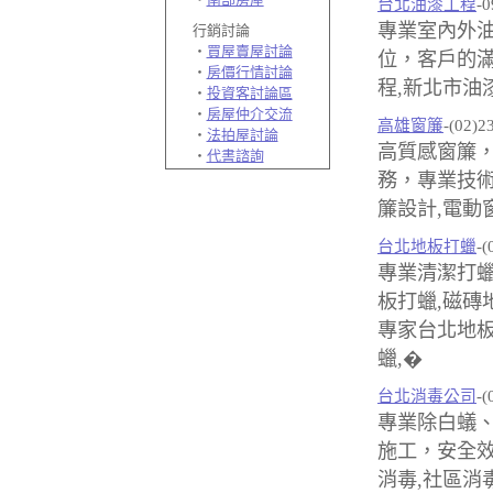
台北油漆工程
-0
專業室內外
行銷討論
‧
買屋賣屋討論
位，客戶的滿
‧
房價行情討論
程,新北市油
‧
投資客討論區
‧
房屋仲介交流
高雄窗簾
-(02)2
‧
法拍屋討論
高質感窗簾
‧
代書諮詢
務，專業技術
簾設計,電動
台北地板打蠟
-(
專業清潔打蠟
板打蠟,磁磚
專家台北地板
蠟,�
台北消毒公司
-(
專業除白蟻
施工，安全效
消毒,社區消