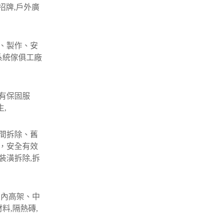
招牌,戶外廣
、製作、安
系統傢俱工廠
有保固服
,
間拆除、舊
，安全有效
裝潢拆除,拆
室內高架、中
料,隔熱磚,