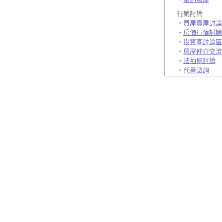
行銷討論
‧
買屋賣屋討論
‧
房價行情討論
‧
投資客討論區
‧
房屋仲介交流
‧
法拍屋討論
‧
代書諮詢