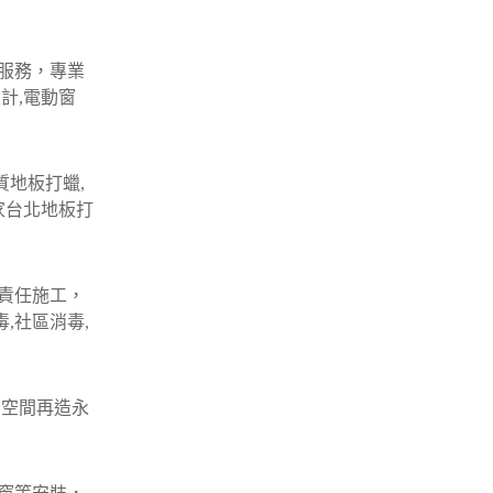
服務，專業
計,電動窗
質地板打蠟,
家台北地板打
責任施工，
,社區消毒,
 空間再造永