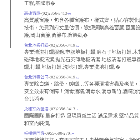
工程,基隆市�
高雄窗簾
-(02)2356-3413
高質感窗簾，包含各種窗簾布，樣式齊，貼心客製化
技術，免費到府丈量估價，歡迎選購高雄窗簾,窗簾設
簾,岡山窗簾,窗簾布,窗簾軌�
台北地板打蠟
-(02)2356-3419
專業清潔打蠟服務,塑膠地板打蠟,磨石子地板打蠟,木
磁磚地板清潔,拋光石英磚地板清潔.地板清潔打蠟專
蠟,打蠟,地板打蠟,洗地打蠟,專業洗地打蠟,�
台北消毒公司
-(02)2356-3419
專業除白蟻、跳蚤、蟑螂…等各種環境害蟲及老鼠，
安全效果有保障！消毒酒精,消毒水,消毒新竹,酒精消毒
台北消�
永和室內裝潢
-(02)2356-3413
國際團隊 量身打造 呈現質感生活 滿足需求 堅持品質
和室內裝潢,
板橋鋁門窗
-0955-580-270