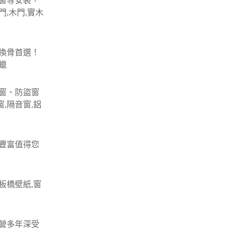
窗等安裝，
門,木門,實木
換骨首選！
蠟
窗、防盜窗
,隔音窗,鋁
豐富值得您
板橋壁紙,窗
營多年深受