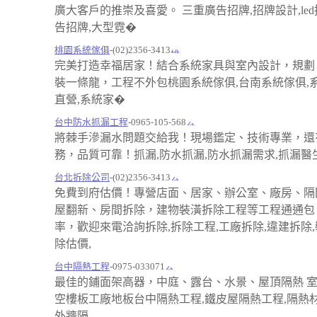
廣大客戶的推崇及喜愛。 三重廣告招牌,招牌設計,led
告招牌,大型霓�
桃園系統傢俱
-(02)2356-3413
完美打造幸福居家！結合系統家具與室內設計，規劃
裝一條龍，工程不外包桃園系統傢俱,台南系統傢俱,
直營,系統家�
台中防水抓漏工程
-0965-105-568
將棘手滲漏水問題交給我！現場鑑定、技術專業，還
務，品質可靠！抓漏,防水抓漏,防水抓漏需求,抓漏醫生
台北拆除公司
-(02)2356-3413
免費到府估價！專營店面、居家、辦公室、廠房、隔
屋翻新、房間拆除，建物裝潢拆除工程等工程通通包
率，歡迎來電洽詢拆除,拆除工程,工廠拆除,違建拆除,
除估價,
台中隔熱工程
-0975-033071
最佳的鋪面架高器，中庭、露台、水景、屋頂隔熱 
空樓板工廠地板台中隔熱工程,鐵皮屋隔熱工程,隔熱材
外牆隔