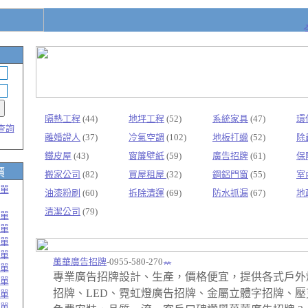
隔熱工程
(44)
地坪工程
(52)
系統家具
(47)
環
查詢
離婚證人
(37)
冷氣空調
(102)
地板打蠟
(52)
除
鐵皮屋
(43)
窗簾壁紙
(59)
廣告招牌
(61)
保
價
搬家公司
(82)
買屋租屋
(32)
鋼鋁門窗
(55)
室
單
油漆粉刷
(60)
拆除清運
(69)
防水抓漏
(67)
地
清潔公司
(79)
單
單
單
單
萬華廣告招牌
-0955-580-270
單
專業廣告招牌設計、生產，價格便宜，提供各式戶外
單
招牌、LED、霓虹燈廣告招牌、金屬立體字招牌、壓
單
單