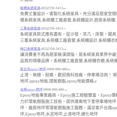
板橋系統家具
-(02)2356-3413
免費丈量設計，客製化系統家具，充分滿足居家空間
橋系統家具,系統櫃工廠直營,系統櫃設計,廚房系統櫃,
三重系統家具
-(02)2356-3413
系統家具款式應有盡有，從沙發、茶几、床墊、寢具
三重系統家具,系統櫃工廠直營,系統櫃設計,系統櫃衣櫥
林口系統家具
-(02)2356-3413
讓消費者不再為居家裝潢煩惱，是系統家具業界中最
品質的領導品牌。系統櫃工廠直營,系統櫃衣櫥,系統
新北市epoxy地坪
-0968-990-480
止滑、無縫、耐磨，歡迎高科技廠、停車場洽詢！ 新北
地坪,epoxy地板,環氧樹脂,epoxy地板價格,e
台南epoxy地坪
-0968-990-480
Epoxy地板專業廠商，Epoxy施工經驗豐富，Epoxy
力於環氧樹脂施工技術，提供建案地下室停車場地坪
坪、廠房地坪等環氧樹脂施工服務，滿足客戶台南epo
坪,Epoxy地坪,水泥地坪,止滑地坪,硬化地坪