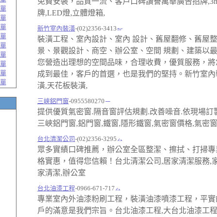
免費安裝，品質一流、客戶口碑讚譽萬華廣告招牌,3
單
牌,LED燈,立體燈箱,
單
單
新竹室內裝潢
-(02)2356-3413
單
裝潢工程、室內設計、室內 設計、舊屋翻修、舊屋
單
景、景觀設計、商空、辦公室、空間 規劃、建築以
單
您營造出理想的空間品味，合理收費，優質服務，將
單
單
成到最佳，客戶的首選，也是我們的堅持。新竹室內
單
潢,天花板裝潢,
三峽鋁門窗
-0955580270
提供優質氣密窗.隔音窗評估規劃.改善噪音.依現場訂
三峽鋁門窗,鋁門窗,鐵窗,隱形鐵窗,氣密窗價格,氣密
台北清潔公司
-(02)2356-3295
眾多實績口碑推薦，辦公室全區整潔、擦拭、打掃專
格實惠，值得您信賴！台北清潔公司,居家清潔服務,家
家清潔,辦公室
台北油漆工程
-0966-671-717
專業室內外油漆粉刷工程，裝潢油漆噴漆工程，平實
戶的滿意是我們宗旨。台北油漆工程,大台北油漆工程