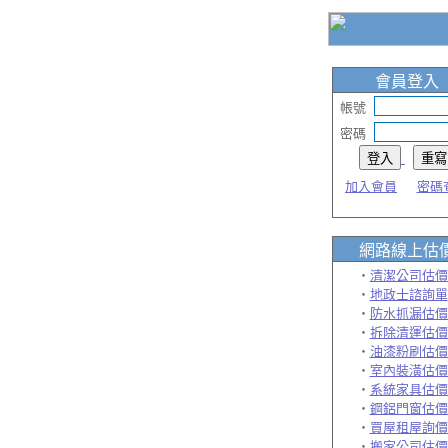
會員登入
帳號
密碼
加入會員
密碼
網路線上
估
‧
清潔公司估價
‧
地政士諮詢單
‧
防水抓漏估價
‧
拆除清運估價
‧
油漆粉刷估價
‧
室內裝潢估價
‧
系統家具估價
‧
鋼鋁門窗估價
‧
買屋租屋詢價
‧
搬家公司估價