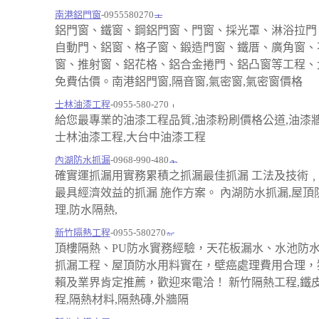
南港鋁門窗
-0955580270
鋁門窗、鐵窗、鋼鋁門窗、門窗、採光罩、淋浴拉門
自動門、鋁窗、格子窗、鍛造門窗、鐵厝、廣角窗、
窗、推射窗、鋁花格、鋁合金捲門、鋁凸窗等工程、
免費估價。南港鋁門窗,隔音窗,氣密窗,氣密窗價格
士林油漆工程
-0955-580-270
給您最專業的油漆工程品質,油漆粉刷價格公道,油漆
士林油漆工程,大台中油漆工程
內湖防水抓漏
-0968-990-480
確實運抓漏用實務累積之抓漏最佳抓漏 工法及技術
最具經濟效益的抓漏 施作方案。 內湖防水抓漏,屋頂
理,防水隔熱,
新竹隔熱工程
-0955-580270
頂樓隔熱、PU防水實務經驗，天花板漏水、水池防
抓漏工程、屋頂防水用料實在，壁癌處理費用合理，
賴及業界肯定推薦，歡迎來電洽！ 新竹隔熱工程,鐵
程,隔熱材料,隔熱磚,外牆隔