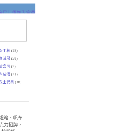
保工程
(18)
蟲滅鼠
(58)
險公司
(7)
內裝潢
(71)
政士代書
(38)
燈箱、帆布
克力招牌，