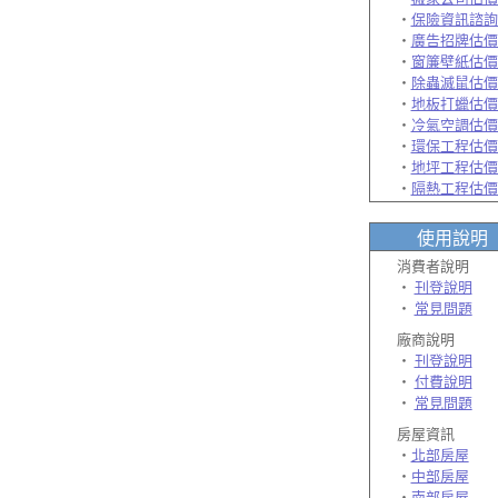
‧
保險資訊諮詢
‧
廣告招牌估價
‧
窗簾壁紙估價
‧
除蟲滅鼠估價
‧
地板打蠟估價
‧
冷氣空調估價
‧
環保工程估價
‧
地坪工程估價
‧
隔熱工程估價
使用說明
消費者說明
‧
刊登說明
‧
常見問題
廠商說明
‧
刊登說明
‧
付費說明
‧
常見問題
房屋資訊
‧
北部房屋
‧
中部房屋
‧
南部房屋