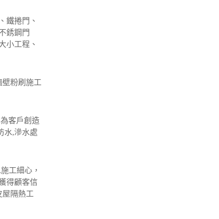
、鐵捲門、
不銹鋼門
大小工程、
牆壁粉刷施工
﹐為客戶創造
防水,滲水處
水施工細心，
獲得顧客信
皮屋隔熱工