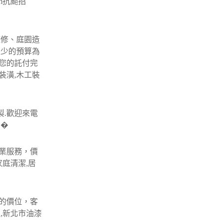
m抗颱招
整修、庭園造
最少的預算為
您的託付完
裝潢,木工裝
製.歡迎來電
窗�
業服務，價
庭清潔,居
的價位，客
,新北市油漆