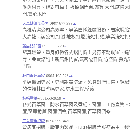
不需敲敲打打，當天可完工！專營隔音氣密窗、鋁門
嚴選材質、絕對可靠！ 板橋鋁門窗,鐵窗,大門,庭院大
門,實心木門
大高雄清潔公司
-0987-677-388
高雄清潔公司高效率，專業團隊經驗服務，居家脫胎
大高雄清潔公司,打蠟,地板打蠟,洗地打蠟,專業洗地打
新店鋁門窗
-0955-580270
認真經營，量身訂做各式鋁門窗！另有不銹鋼窗、鐵
等，免費諮詢！新店鋁門窗,氣密隔音窗,防盜窗,採光窗
門窗,
林口壁癌專家
-0965-105-568
壁癌抓漏專家，專利認證防漏，免費到府估價，經驗
的信賴林口壁癌專家,防水工程,壁癌,
板橋壁紙
- (07)558-3659
各式百葉窗、防水百葉窗及壁紙、窗簾，工廠直營。
簾,窗簾捲簾,窗簾價格,百葉窗簾,百葉窗價�
三重廣告招牌
-(02)2356-3421
營店家招牌、壓克力製品、LED招牌等服務為主，經