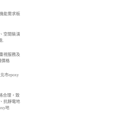
機能需求板
、空間裝潢
,
重視服務及
櫃價格
市epoxy
價格合理，致
、抗靜電地
xy地