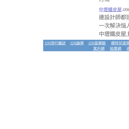
中壢鐵皮屋
-09
連設計師都
一次解決惱
中壢鐵皮屋,
J2H流行雜誌
｜
J2H論壇
｜
J2H音樂館
｜
模特兒家
｜
客戶網
｜
拍賣網
｜