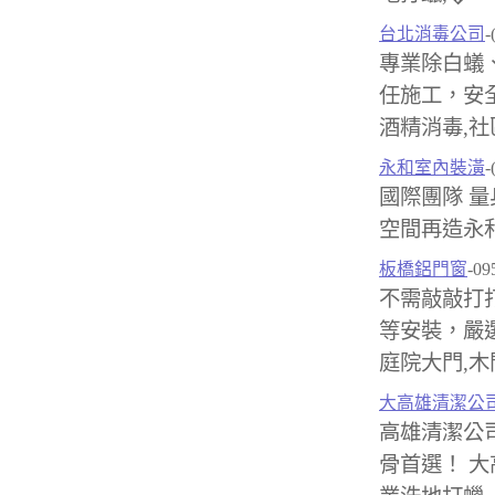
台北消毒公司
-
專業除白蟻
任施工，安全
酒精消毒,社
永和室內裝潢
-
國際團隊 量
空間再造永
板橋鋁門窗
-09
不需敲敲打
等安裝，嚴選
庭院大門,木
大高雄清潔公
高雄清潔公
骨首選！ 大