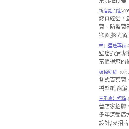
業洗地打蠟
新店鋁門窗
-09
認真經營，
窗、防盜窗
盜窗,採光窗
林口壁癌專家
-
壁癌抓漏專
富值得您的信
板橋壁紙
- (07
各式百葉窗
橋壁紙,窗簾
三重廣告招牌
-
營店家招牌
多年深受廣
設計,led