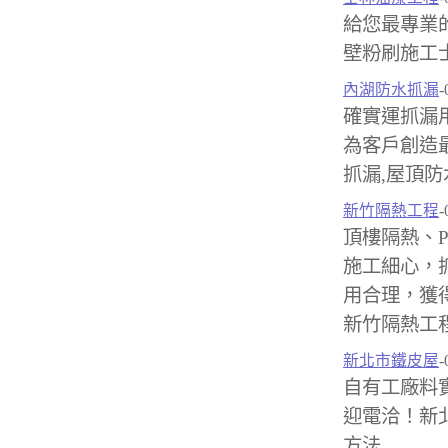
給您最專業
壁粉刷施工
內湖防水抓漏
-
確實運抓漏
為客戶創造
抓漏,屋頂防
新竹隔熱工程
-
頂樓隔熱、
施工細心，
用合理，獲
新竹隔熱工程
新北市鐵皮屋
-
自有工廠料
迎電洽！新北
方法