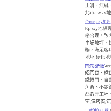
止滑、無縫
北市epoxy地
台南epoxy地坪
Epoxy地板
格合理，致
車場地坪、
務，滿足客戶台
地坪,硬化地
南港鋁門窗
-09
鋁門窗、鐵
鐵捲門、自
角窗、不銹
凸窗等工程
窗,氣密窗,
士林油漆工程
-