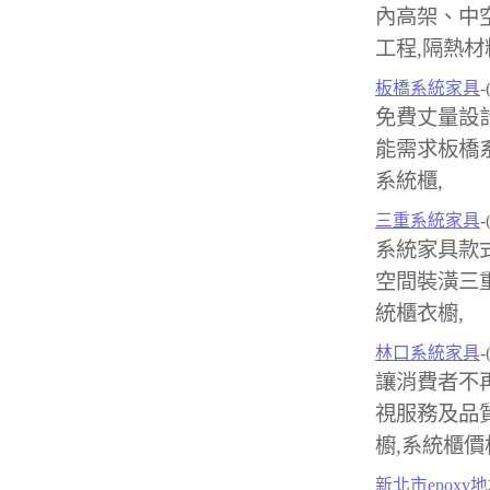
內高架、中
工程,隔熱材
板橋系統家具
-
免費丈量設
能需求板橋系
系統櫃,
三重系統家具
-
系統家具款
空間裝潢三重
統櫃衣櫥,
林口系統家具
-
讓消費者不
視服務及品
櫥,系統櫃價
新北市epoxy