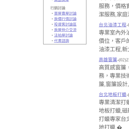
服務，價格
行銷討論
‧
買屋賣屋討論
潔服務,家庭
‧
房價行情討論
‧
投資客討論區
台北油漆工程
-
‧
房屋仲介交流
專業室內外
‧
法拍屋討論
價位，客戶
‧
代書諮詢
油漆工程,新
高雄窗簾
-(02)
高質感窗簾
務，專業技
簾,窗簾設計
台北地板打蠟
-
專業清潔打蠟
地板打蠟,磁
打蠟專家台北
地打蠟,�