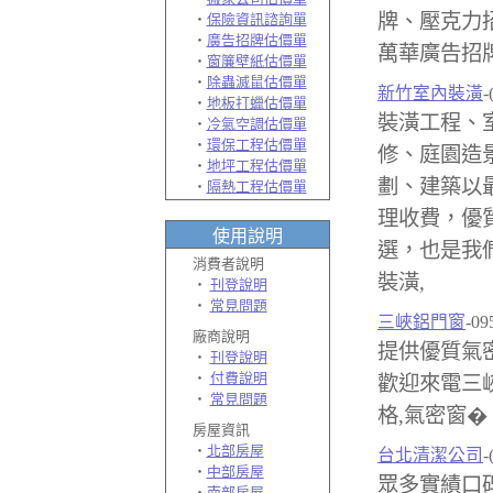
牌、壓克力
‧
保險資訊諮詢單
‧
廣告招牌估價單
萬華廣告招牌
‧
窗簾壁紙估價單
‧
除蟲滅鼠估價單
新竹室內裝潢
-
‧
地板打蠟估價單
裝潢工程、
‧
冷氣空調估價單
‧
環保工程估價單
修、庭園造
‧
地坪工程估價單
劃、建築以
‧
隔熱工程估價單
理收費，優
使用說明
選，也是我
消費者說明
裝潢,
‧
刊登說明
‧
常見問題
三峽鋁門窗
-09
廠商說明
提供優質氣密
‧
刊登說明
‧
付費說明
歡迎來電三峽
‧
常見問題
格,氣密窗�
房屋資訊
‧
北部房屋
台北清潔公司
-
‧
中部房屋
眾多實績口
‧
南部房屋