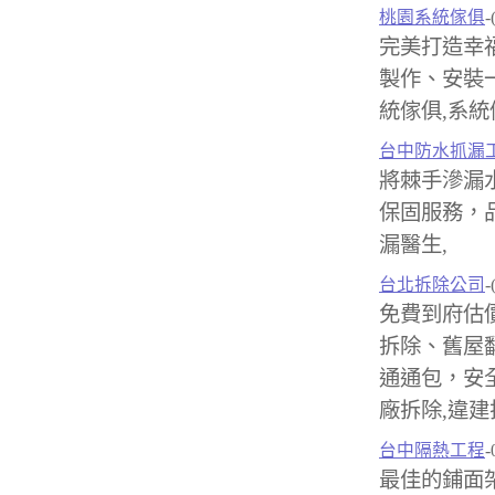
桃園系統傢俱
-
完美打造幸
製作、安裝
統傢俱,系統
台中防水抓漏
將棘手滲漏
保固服務，品
漏醫生,
台北拆除公司
-
免費到府估
拆除、舊屋
通通包，安
廠拆除,違建
台中隔熱工程
-
最佳的鋪面