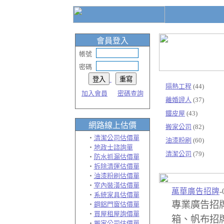
會員登入
帳號
密碼
隔熱工程
(44)
加入會員
密碼查詢
離婚證人
(37)
鐵皮屋
(43)
網路線上
估價
搬家公司
(82)
‧
清潔公司估價單
油漆粉刷
(60)
‧
地政士諮詢單
清潔公司
(79)
‧
防水抓漏估價單
‧
拆除清運估價單
‧
油漆粉刷估價單
‧
室內裝潢估價單
萬華廣告招牌
-
‧
系統家具估價單
專業廣告招
‧
鋼鋁門窗估價單
‧
買屋租屋詢價單
箱、帆布招
‧
搬家公司估價單