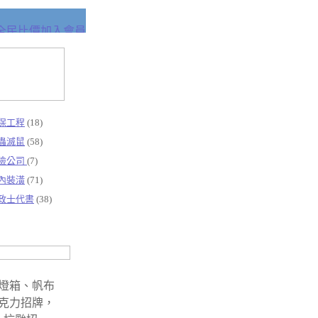
保工程
(18)
蟲滅鼠
(58)
險公司
(7)
內裝潢
(71)
政士代書
(38)
燈箱、帆布
克力招牌，