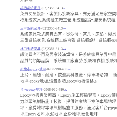
板橋系統家具
-(02)2356-3413
免費丈量設計，客製化系統家具，充分滿足居家空間
橋系統家具,系統櫃工廠直營,系統櫃設計,廚房系統櫃,
三重系統家具
-(02)2356-3413
系統家具款式應有盡有，從沙發、茶几、床墊、寢具
三重系統家具,系統櫃工廠直營,系統櫃設計,系統櫃衣櫥
林口系統家具
-(02)2356-3413
讓消費者不再為居家裝潢煩惱，是系統家具業界中最
品質的領導品牌。系統櫃工廠直營,系統櫃衣櫥,系統
新北市epoxy地坪
-0968-990-480
止滑、無縫、耐磨，歡迎高科技廠、停車場洽詢！ 新北
地坪,epoxy地板,環氧樹脂,epoxy地板價格,e
台南epoxy地坪
-0968-990-480
Epoxy地板專業廠商，Epoxy施工經驗豐富，Epoxy
力於環氧樹脂施工技術，提供建案地下室停車場地坪
坪、廠房地坪等環氧樹脂施工服務，滿足客戶台南epo
坪,Epoxy地坪,水泥地坪,止滑地坪,硬化地坪