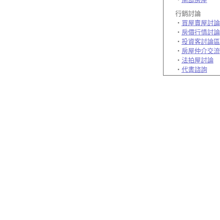
行銷討論
‧
買屋賣屋討論
‧
房價行情討論
‧
投資客討論區
‧
房屋仲介交流
‧
法拍屋討論
‧
代書諮詢