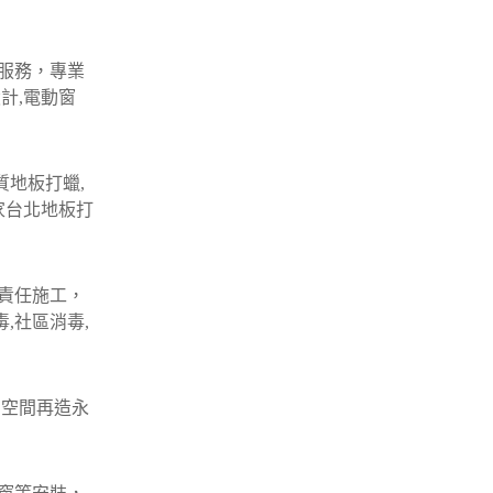
服務，專業
計,電動窗
質地板打蠟,
家台北地板打
責任施工，
,社區消毒,
 空間再造永