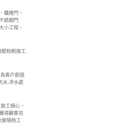
、鐵捲門、
不銹鋼門
大小工程、
牆壁粉刷施工
﹐為客戶創造
防水,滲水處
水施工細心，
獲得顧客信
皮屋隔熱工