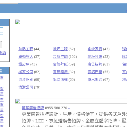
隔熱工程
(44)
地坪工程
(52)
系統家具
(47)
環
查詢
離婚證人
(37)
冷氣空調
(102)
地板打蠟
(52)
除
鐵皮屋
(43)
窗簾壁紙
(59)
廣告招牌
(61)
保
價
搬家公司
(82)
買屋租屋
(32)
鋼鋁門窗
(55)
室
單
油漆粉刷
(60)
拆除清運
(69)
防水抓漏
(67)
地
清潔公司
(79)
單
單
單
單
萬華廣告招牌
-0955-580-270
單
專業廣告招牌設計、生產，價格便宜，提供各式戶外
單
招牌、LED、霓虹燈廣告招牌、金屬立體字招牌、壓
單
單