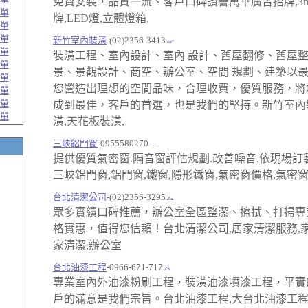
免費安裝，品質一流、客戶口碑讚譽萬華廣告招牌,3
單
牌,LED燈,立體燈箱,
單
單
新竹室內裝潢
-(02)2356-3413
單
裝潢工程、室內設計、室內 設計、舊屋翻修、舊屋
單
景、景觀設計、商空、辦公室、空間 規劃、建築以
單
您營造出理想的空間品味，合理收費，優質服務，將
單
單
成到最佳，客戶的首選，也是我們的堅持。新竹室內
單
潢,天花板裝潢,
三峽鋁門窗
-0955580270
提供優質氣密窗.隔音窗評估規劃.改善噪音.依現場訂
三峽鋁門窗,鋁門窗,鐵窗,隱形鐵窗,氣密窗價格,氣密
台北清潔公司
-(02)2356-3295
眾多實績口碑推薦，辦公室全區整潔、擦拭、打掃專
格實惠，值得您信賴！台北清潔公司,居家清潔服務,家
家清潔,辦公室
台北油漆工程
-0966-671-717
專業室內外油漆粉刷工程，裝潢油漆噴漆工程，平實
戶的滿意是我們宗旨。台北油漆工程,大台北油漆工程