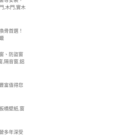
窗等安裝，
門,木門,實木
換骨首選！
蠟
窗、防盜窗
,隔音窗,鋁
豐富值得您
板橋壁紙,窗
營多年深受