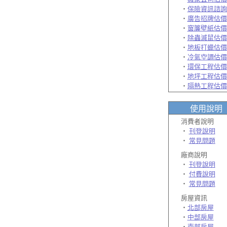
‧
保險資訊諮詢
‧
廣告招牌估價
‧
窗簾壁紙估價
‧
除蟲滅鼠估價
‧
地板打蠟估價
‧
冷氣空調估價
‧
環保工程估價
‧
地坪工程估價
‧
隔熱工程估價
使用說明
消費者說明
‧
刊登說明
‧
常見問題
廠商說明
‧
刊登說明
‧
付費說明
‧
常見問題
房屋資訊
‧
北部房屋
‧
中部房屋
‧
南部房屋