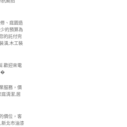
m抗颱招
整修、庭園造
最少的預算為
您的託付完
裝潢,木工裝
製.歡迎來電
窗�
業服務，價
庭清潔,居
的價位，客
,新北市油漆