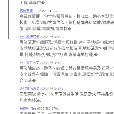
工程,基隆市�
高雄窗簾
-(02)2356-3413
高質感窗簾，包含各種窗簾布，樣式齊，貼心客製化
技術，免費到府丈量估價，歡迎選購高雄窗簾,窗簾設
簾,岡山窗簾,窗簾布,窗簾軌�
台北地板打蠟
-(02)2356-3419
專業清潔打蠟服務,塑膠地板打蠟,磨石子地板打蠟,木
磁磚地板清潔,拋光石英磚地板清潔.地板清潔打蠟專
蠟,打蠟,地板打蠟,洗地打蠟,專業洗地打蠟,�
台北消毒公司
-(02)2356-3419
專業除白蟻、跳蚤、蟑螂…等各種環境害蟲及老鼠，
安全效果有保障！消毒酒精,消毒水,消毒新竹,酒精消毒
台北消�
永和室內裝潢
-(02)2356-3413
國際團隊 量身打造 呈現質感生活 滿足需求 堅持品質
和室內裝潢,
板橋鋁門窗
-0955-580-270