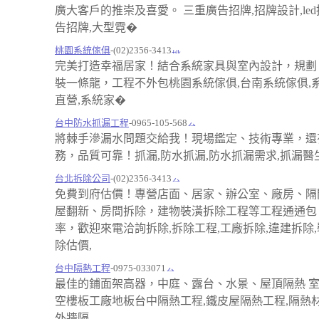
廣大客戶的推崇及喜愛。 三重廣告招牌,招牌設計,led
告招牌,大型霓�
桃園系統傢俱
-(02)2356-3413
完美打造幸福居家！結合系統家具與室內設計，規劃
裝一條龍，工程不外包桃園系統傢俱,台南系統傢俱,
直營,系統家�
台中防水抓漏工程
-0965-105-568
將棘手滲漏水問題交給我！現場鑑定、技術專業，還
務，品質可靠！抓漏,防水抓漏,防水抓漏需求,抓漏醫生
台北拆除公司
-(02)2356-3413
免費到府估價！專營店面、居家、辦公室、廠房、隔
屋翻新、房間拆除，建物裝潢拆除工程等工程通通包
率，歡迎來電洽詢拆除,拆除工程,工廠拆除,違建拆除,
除估價,
台中隔熱工程
-0975-033071
最佳的鋪面架高器，中庭、露台、水景、屋頂隔熱 
空樓板工廠地板台中隔熱工程,鐵皮屋隔熱工程,隔熱材
外牆隔