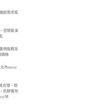
機能需求板
、空間裝潢
,
重視服務及
櫃價格
市epoxy
價格合理，致
、抗靜電地
xy地