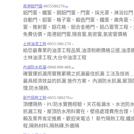
南港鋁門窗
-0955580270
鋁門窗、鐵窗、鋼鋁門窗、門窗、採光罩、淋浴拉門
自動門、鋁窗、格子窗、鍛造門窗、鐵厝、廣角窗、
窗、推射窗、鋁花格、鋁合金捲門、鋁凸窗等工程、
免費估價。南港鋁門窗,隔音窗,氣密窗,氣密窗價格
士林油漆工程
-0955-580-270
給您最專業的油漆工程品質,油漆粉刷價格公道,油漆
士林油漆工程,大台中油漆工程
內湖防水抓漏
-0968-990-480
確實運抓漏用實務累積之抓漏最佳抓漏 工法及技術
最具經濟效益的抓漏 施作方案。 內湖防水抓漏,屋頂
理,防水隔熱,
新竹隔熱工程
-0955-580270
頂樓隔熱、PU防水實務經驗，天花板漏水、水池防
抓漏工程、屋頂防水用料實在，壁癌處理費用合理，
賴及業界肯定推薦，歡迎來電洽！ 新竹隔熱工程,鐵
程,隔熱材料,隔熱磚,外牆隔