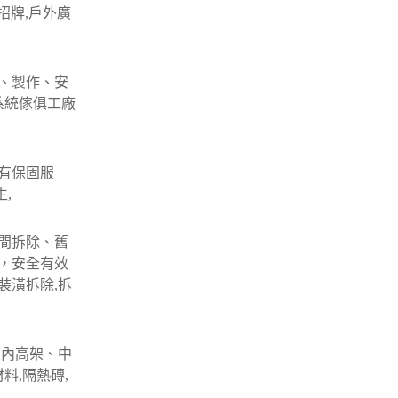
招牌,戶外廣
、製作、安
系統傢俱工廠
有保固服
,
間拆除、舊
，安全有效
裝潢拆除,拆
室內高架、中
料,隔熱磚,