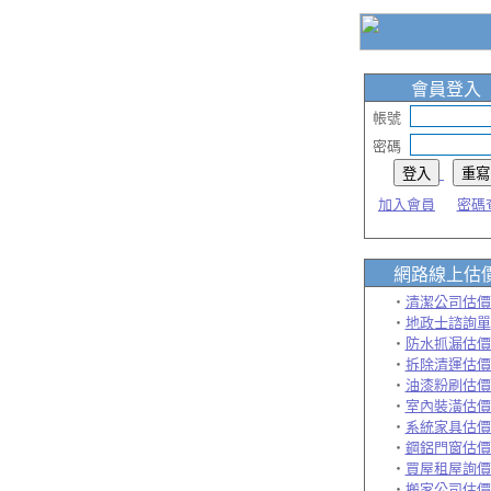
會員登入
帳號
密碼
加入會員
密碼
網路線上
估
‧
清潔公司估價
‧
地政士諮詢單
‧
防水抓漏估價
‧
拆除清運估價
‧
油漆粉刷估價
‧
室內裝潢估價
‧
系統家具估價
‧
鋼鋁門窗估價
‧
買屋租屋詢價
‧
搬家公司估價