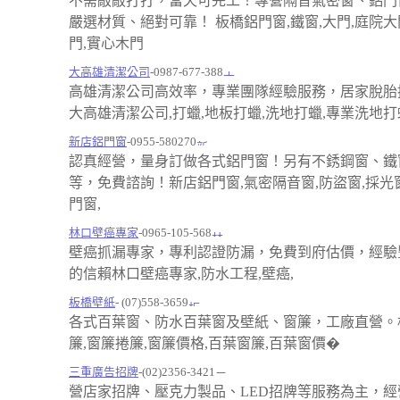
不需敲敲打打，當天可完工！專營隔音氣密窗、鋁門
嚴選材質、絕對可靠！ 板橋鋁門窗,鐵窗,大門,庭院大
門,實心木門
大高雄清潔公司
-0987-677-388
高雄清潔公司高效率，專業團隊經驗服務，居家脫胎
大高雄清潔公司,打蠟,地板打蠟,洗地打蠟,專業洗地打
新店鋁門窗
-0955-580270
認真經營，量身訂做各式鋁門窗！另有不銹鋼窗、鐵
等，免費諮詢！新店鋁門窗,氣密隔音窗,防盜窗,採光窗
門窗,
林口壁癌專家
-0965-105-568
壁癌抓漏專家，專利認證防漏，免費到府估價，經驗
的信賴林口壁癌專家,防水工程,壁癌,
板橋壁紙
- (07)558-3659
各式百葉窗、防水百葉窗及壁紙、窗簾，工廠直營。
簾,窗簾捲簾,窗簾價格,百葉窗簾,百葉窗價�
三重廣告招牌
-(02)2356-3421
營店家招牌、壓克力製品、LED招牌等服務為主，經